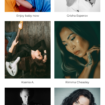
Grisha Esperov
Enjoy baby now
Ksenia A.
Rimma Cheasley