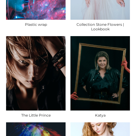
Collection Stone Flowers |
Plastic wrap
Lookbook
The Little Prince
Katya