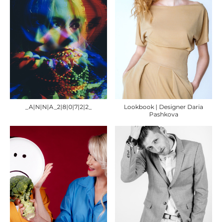
_A|N|N|A_2|8|0|7|2|2_
Lookbook | Designer Daria
Pashkova