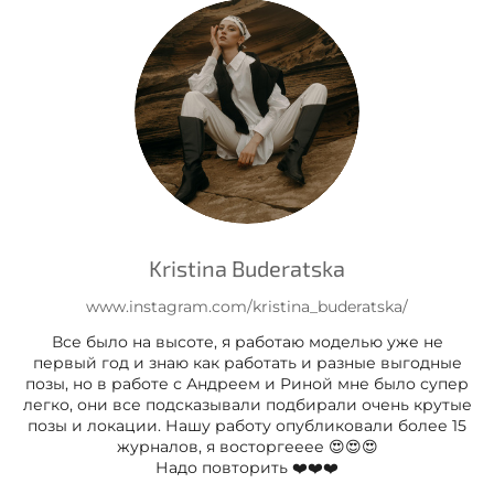
Kristina Buderatska
www.instagram.com/kristina_buderatska/
Все было на высоте, я работаю моделью уже не
первый год и знаю как работать и разные выгодные
позы, но в работе с Андреем и Риной мне было супер
легко, они все подсказывали подбирали очень крутые
позы и локации. Нашу работу опубликовали более 15
журналов, я восторгееее 😍😍😍
Надо повторить ❤️❤️❤️