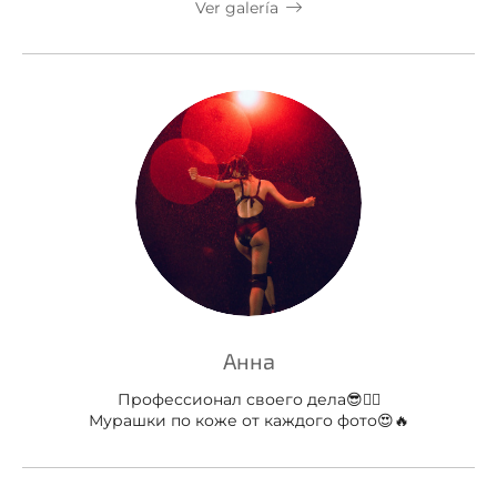
Ver galería
Анна
Профессионал своего дела😎👍🏻
Мурашки по коже от каждого фото😍🔥