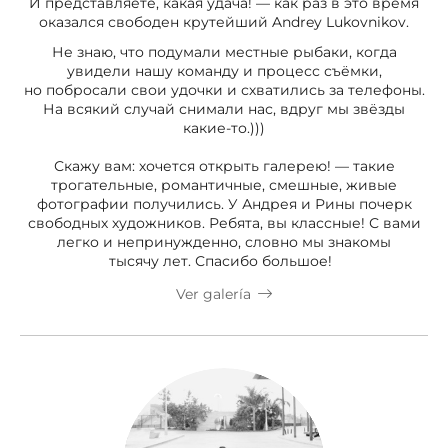
И представляете, какая удача! — как раз в это время
оказался свободен крутейший Andrey Lukovnikov.
Не знаю, что подумали местные рыбаки, когда
увидели нашу команду и процесс съёмки,
но побросали свои удочки и схватились за телефоны.
На всякий случай снимали нас, вдруг мы звёзды
какие-то.)))
Скажу вам: хочется открыть галерею! — такие
трогательные, романтичные, смешные, живые
фотографии получились. У Андрея и Рины почерк
свободных художников. Ребята, вы классные! С вами
легко и непринужденно, словно мы знакомы
тысячу лет. Спасибо большое!
Ver galería