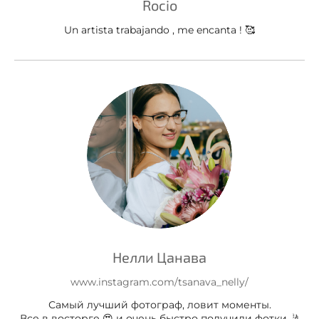
Rocio
Un artista trabajando , me encanta ! 🥰
Нелли Цанава
www.instagram.com/tsanava_nelly/
Самый лучший фотограф, ловит моменты.
Все в восторге 😍 и очень быстро получили фотки 🤳