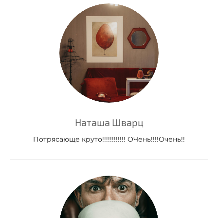
Наташа Шварц
Потрясающе круто!!!!!!!!!!!! ОЧень!!!!Очень!!