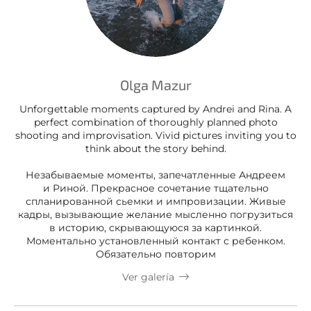
Olga Mazur
Unforgettable moments captured by Andrei and Rina. A
perfect combination of thoroughly planned photo
shooting and improvisation. Vivid pictures inviting you to
think about the story behind.
Незабываемые моменты, запечатленные Андреем
и Риной. Прекрасное сочетание тщательно
спланированной сьемки и импровизации. Живые
кадры, вызывающие желание мысленно погрузиться
в историю, скрывающуюся за картинкой.
Моментально установленный контакт с ребенком.
Обязательно повторим
Ver galería