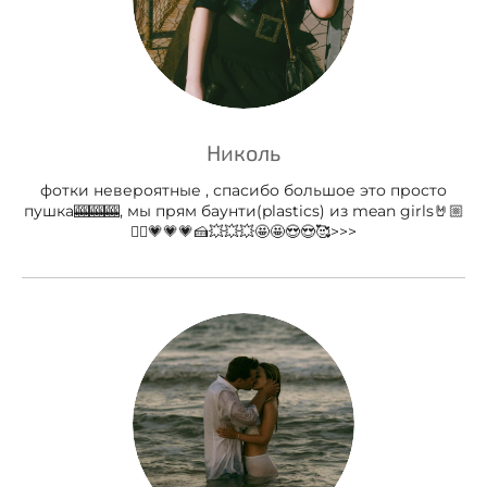
Николь
фотки невероятные , спасибо большое это просто
пушка🎰🎰🎰, мы прям баунти(plastics) из mean girls🤘🏼
❤️‍🔥💗💗💗🍰💥💥💥🤩🤩😍😍🥰>>>