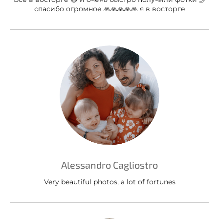
спасибо огромное 🙏🙏🙏🙏🙏 я в восторге
Alessandro Cagliostro
Very beautiful photos, a lot of fortunes