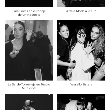
Arte & Moda a la Luz
Sara Socas en el rodaje
de un videoclip
La Sal de Torrevieja en Teatro
Vassallo Sisters
Municipal