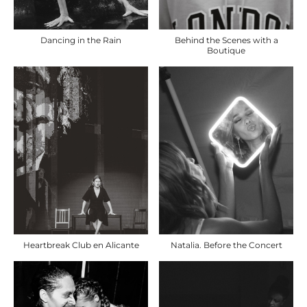
Dancing in the Rain
Behind the Scenes with a
Boutique
Heartbreak Club en Alicante
Natalia. Before the Concert