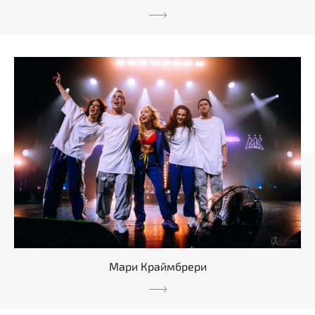
Мари Краймбрери