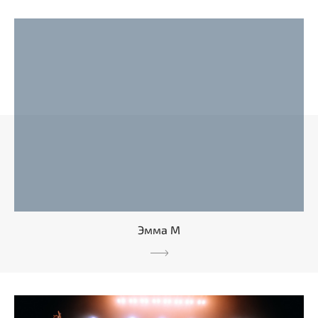
Эмма М