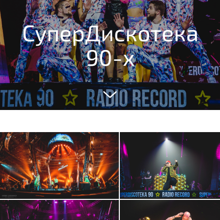
СуперДискотека
90-х