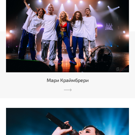
Мари Краймбрери