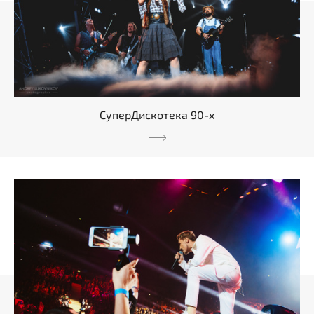
СуперДискотека 90-х