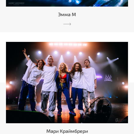
Эмма М
Мари Краймбрери