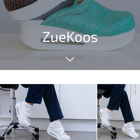
ZueKoos